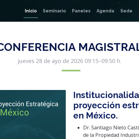
Inicio
Seminario
Paneles
Agenda
Sede
CONFERENCIA MAGISTRA
jueves 28 de ayo de 2026 09:15–09:50 h.
Institucionalid
proyección estr
en México.
Dr. Santiago Nieto Casti
de la Propiedad Industria