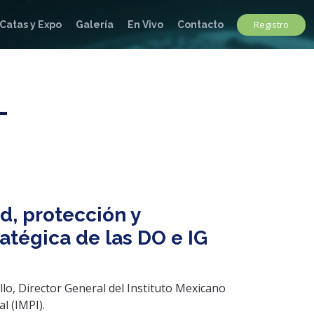
Registro
Catas y Expo
Galería
En Vivo
Contacto
L
ad, protección y
atégica de las DO e IG
llo, Director General del Instituto Mexicano
l (IMPI).