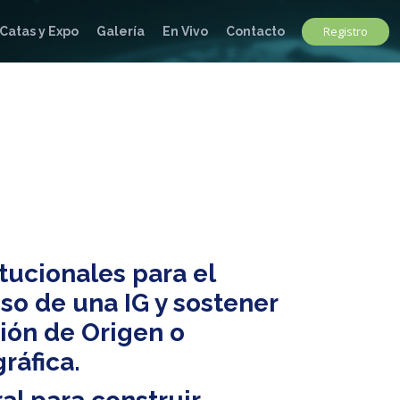
Registro
Catas y Expo
Galería
En Vivo
Contacto
tucionales para el
oso de una IG y sostener
ón de Origen o
ráfica.